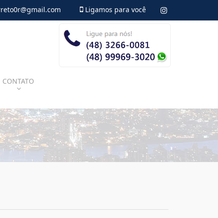
reto0r@gmail.com
Ligamos para você
CONTATO