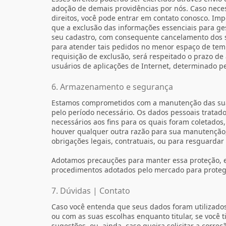
adoção de demais providências por nós. Caso neces
direitos, você pode entrar em contato conosco. Imp
que a exclusão das informações essenciais para ge
seu cadastro, com consequente cancelamento dos s
para atender tais pedidos no menor espaço de tem
requisição de exclusão, será respeitado o prazo 
usuários de aplicações de Internet, determinado pel
6. Armazenamento e segurança
Estamos comprometidos com a manutenção das sua
pelo período necessário. Os dados pessoais trata
necessários aos fins para os quais foram coletados,
houver qualquer outra razão para sua manutenção
obrigações legais, contratuais, ou para resguardar 
Adotamos precauções para manter essa proteção,
procedimentos adotados pelo mercado para proteg
7. Dúvidas | Contato
Caso você entenda que seus dados foram utilizados
ou com as suas escolhas enquanto titular, se você 
sugestões, ou, ainda, caso queira solicitar a corr