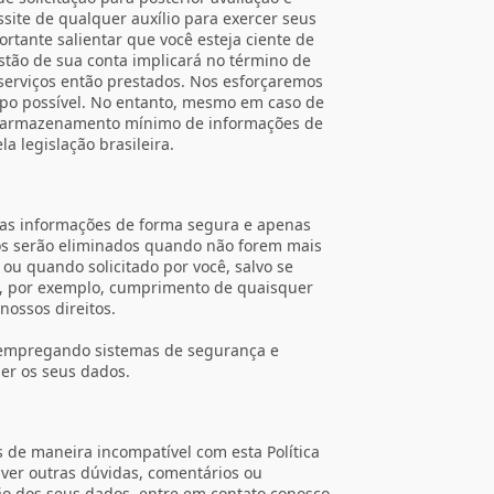
site de qualquer auxílio para exercer seus
ortante salientar que você esteja ciente de
stão de sua conta implicará no término de
erviços então prestados. Nos esforçaremos
po possível. No entanto, mesmo em caso de
de armazenamento mínimo de informações de
a legislação brasileira.
s informações de forma segura e apenas
dos serão eliminados quando não forem mais
 ou quando solicitado por você, salvo se
, por exemplo, cumprimento de quaisquer
nossos direitos.
 empregando sistemas de segurança e
er os seus dados.
 de maneira incompatível com esta Política
tiver outras dúvidas, comentários ou
eção dos seus dados, entre em contato conosco