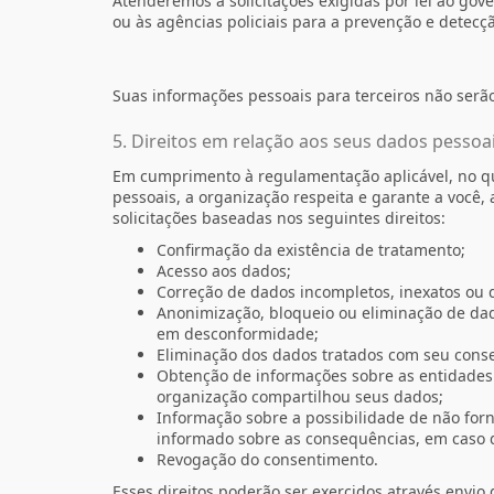
Atenderemos a solicitações exigidas por lei ao gove
ou às agências policiais para a prevenção e detecç
Suas informações pessoais para terceiros não ser
5. Direitos em relação aos seus dados pessoa
Em cumprimento à regulamentação aplicável, no qu
pessoais, a organização respeita e garante a você,
solicitações baseadas nos seguintes direitos:
Confirmação da existência de tratamento;
Acesso aos dados;
Correção de dados incompletos, inexatos ou 
Anonimização, bloqueio ou eliminação de dad
em desconformidade;
Eliminação dos dados tratados com seu cons
Obtenção de informações sobre as entidades 
organização compartilhou seus dados;
Informação sobre a possibilidade de não for
informado sobre as consequências, em caso 
Revogação do consentimento.
Esses direitos poderão ser exercidos através envio d