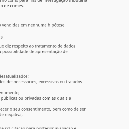
rno como para fins de investigação tributária
ão de crimes.
ão vendidas em nenhuma hipótese.
is
e diz respeito ao tratamento de dados
 a possibilidade de apresentação de
desatualizados;
os desnecessários, excessivos ou tratados
entimento;
públicas ou privadas com as quais a
necer o seu consentimento, bem como de ser
de negativa;
e solicitação para posterior avaliação e