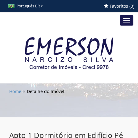
Favoritos (
0
)
Português BR
Toggl
navig
Home
Detalhe do Imóvel
Apto 1 Dormitório em Edifício Pé