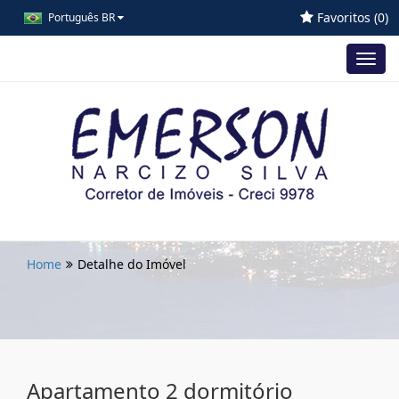
Favoritos (
0
)
Português BR
Toggl
navig
Home
Detalhe do Imóvel
Apartamento 2 dormitório